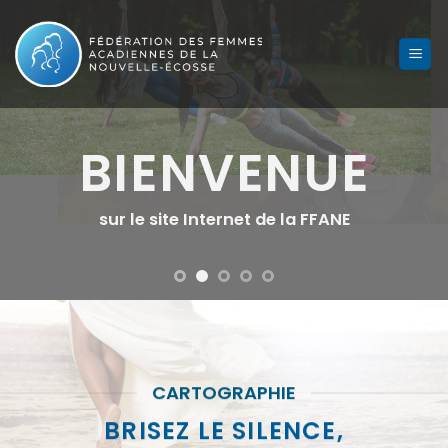
Skip
to
content
BIENVENUE
BIENVENUE
BIENVENUE
BIENVENUE
BIENVENUE
sur notre nouveau site Internet
sur le site Internet de la FFANE
sur le site Internet de la FFANE
sur le site Internet de la FFANE
sur le site Internet de la FFANE
CARTOGRAPHIE
BRISEZ LE SILENCE,