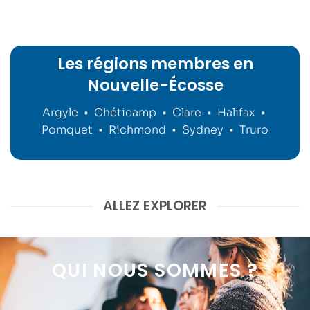
Les régions membres en
Nouvelle-Écosse
Argyle
•
Chéticamp
•
Clare
•
Halifax
•
Pomquet
•
Richmond
•
Sydney
•
Truro
ALLEZ EXPLORER
QUI NOUS SOMMES ?