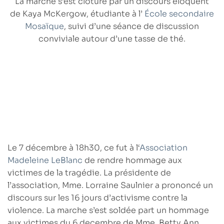
La marche s’est clôturé par un discours éloquent
de
Kaya McKergow
, étudiante à l’
École secondaire
Mosaïque
, suivi d’une séance de discussion
conviviale autour d’une tasse de thé.
Le
7 décembre à 18h30
, ce fut à l
‘
Association
Madeleine LeBlanc
de rendre hommage aux
victimes de la tragédie. La présidente de
l’association, Mme.
Lorraine Saulnier
a prononcé un
discours sur les 16 jours d’activisme contre la
violence. La marche s’est soldée part un hommage
aux victimes du 6 decembre de Mme.
Betty Ann