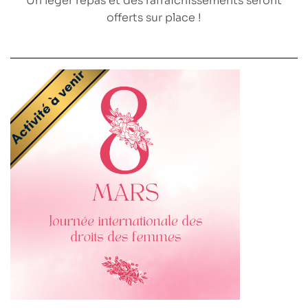
Un
léger
repas
et des
rafraichissements
seront
offerts sur place !