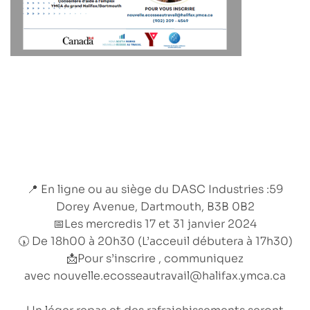
📍
En ligne
ou au
siège du DASC Industries
:59
Dorey Avenue, Dartmouth, B3B 0B2
📅Les mercredis
17
et
31 janvier 2024
🕠 De
18h00
à
20h30
(L’acceuil débutera à
17h30
)
📩Pour s’inscrire , communiquez
avec
nouvelle.ecosseautravail@halifax.ymca.ca