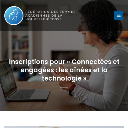
Skip
to
content
Inscriptions pour « Connectées et
engagées : les aînées et la
technologie »