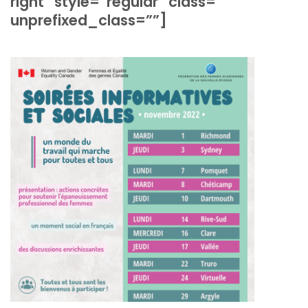
right” style=”regular” class=””
unprefixed_class=””]