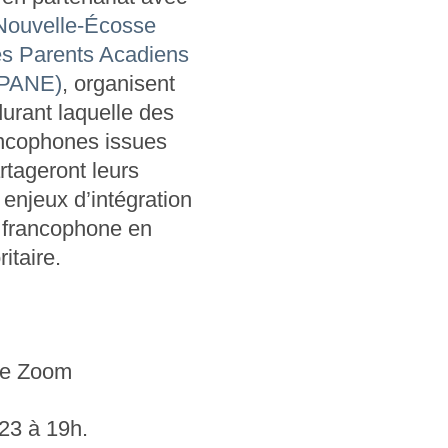
Nouvelle-Écosse
es Parents Acadiens
FPANE)
, organisent
durant laquelle des
ncophones issues
rtageront leurs
 enjeux d’intégration
francophone en
itaire.
me Zoom
23 à 19h.