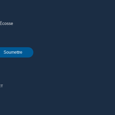
-Écosse
Soumettre
CT